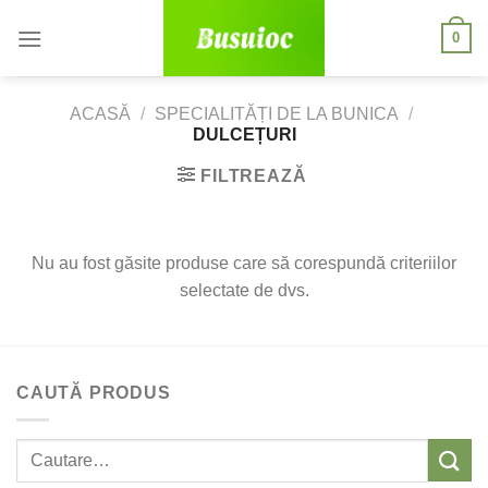
Skip
0
to
content
ACASĂ
/
SPECIALITĂȚI DE LA BUNICA
/
DULCEȚURI
FILTREAZĂ
Nu au fost găsite produse care să corespundă criteriilor
selectate de dvs.
CAUTĂ PRODUS
Caută: