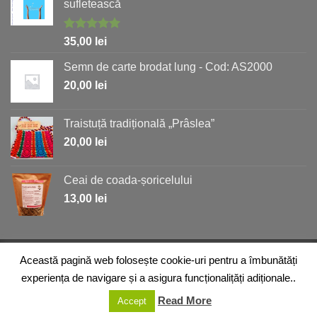
sufletească
Evaluat la
35,00
lei
5.00
stele
din 5
Semn de carte brodat lung - Cod: AS2000
20,00
lei
Traistuță tradițională „Prâslea”
20,00
lei
Ceai de coada-șoricelului
13,00
lei
DESPRE NOI
MAGAZIN
ARTICOLE
REȚETE
Această pagină web folosește cookie-uri pentru a îmbunătăți
ÎNTREBĂRI FRECVENTE
DORINȚE
CONTACT
experiența de navigare și a asigura funcționalițăți adiționale..
Copyright 2026 ©
Fundaţiei Împreună pentru Solidaritate
Read More
Socială
Accept