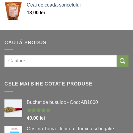
Ceai de coada-șoricelului
13,00
lei
CAUTĂ PRODUS
Caută:
CELE MAI BINE COTATE PRODUSE
Buchet de busuioc - Cod: AB1000
Evaluat la
40,00
lei
5.00
stele
din 5
Cristina Toma - Iubirea - lumină și bogăție