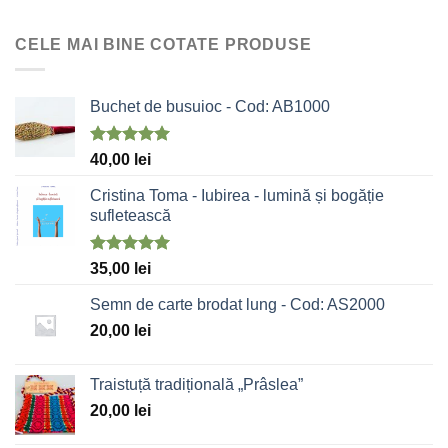
CELE MAI BINE COTATE PRODUSE
Buchet de busuioc - Cod: AB1000
Evaluat la
40,00
lei
5.00
stele
din 5
Cristina Toma - Iubirea - lumină și bogăție
sufletească
Evaluat la
35,00
lei
5.00
stele
din 5
Semn de carte brodat lung - Cod: AS2000
20,00
lei
Traistuță tradițională „Prâslea”
20,00
lei