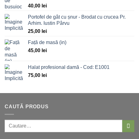
Evaluat la
40,00
lei
5.00
stele
din 5
Portofel de gât cu șnur - Brodat cu crucea Pr.
Arhim. Iustin Pârvu
25,00
lei
Față de masă (in)
45,00
lei
Halat profesional damă - Cod: E1001
75,00
lei
CAUTĂ PRODUS
Caută: