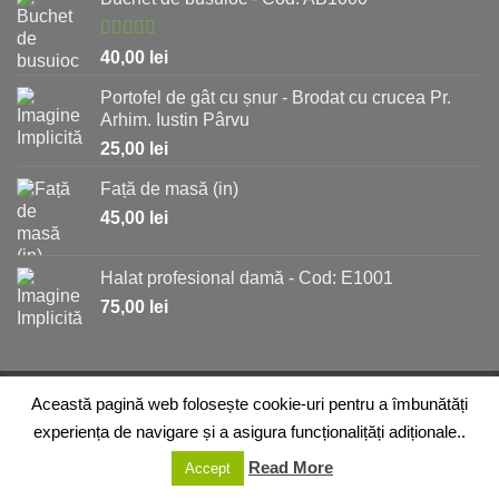
Evaluat la
40,00
lei
5.00
stele
din 5
Portofel de gât cu șnur - Brodat cu crucea Pr.
Arhim. Iustin Pârvu
25,00
lei
Față de masă (in)
45,00
lei
Halat profesional damă - Cod: E1001
75,00
lei
DESPRE NOI
MAGAZIN
ARTICOLE
REȚETE
Această pagină web folosește cookie-uri pentru a îmbunătăți
ÎNTREBĂRI FRECVENTE
DORINȚE
CONTACT
experiența de navigare și a asigura funcționalițăți adiționale..
Copyright 2026 ©
Fundaţiei Împreună pentru Solidaritate
Read More
Accept
Socială