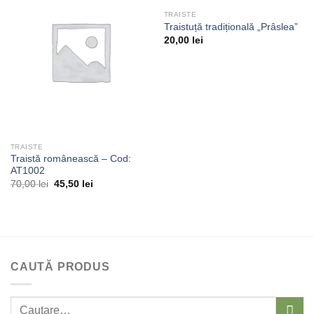
TRAISTE
Traistuță tradițională „Prâslea”
Adaugă
Adaugă
la
la
20,00
lei
dorințe
dorințe
TRAISTE
Traistă românească – Cod:
AT1002
Prețul
Prețul
70,00
lei
45,50
lei
inițial
curent
a
este:
fost:
45,50 lei.
70,00 lei.
CAUTĂ PRODUS
Caută: