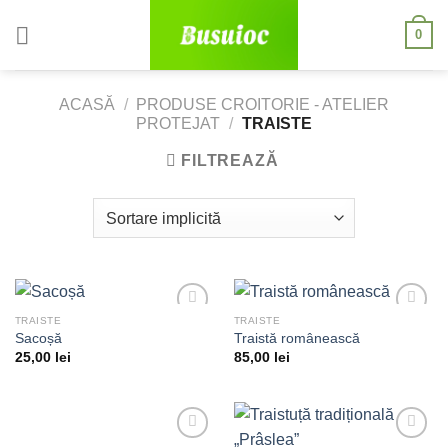
Skip
0
to
content
ACASĂ
/
PRODUSE CROITORIE - ATELIER
PROTEJAT
/
TRAISTE
FILTREAZĂ
TRAISTE
TRAISTE
Sacoșă
Traistă românească
25,00
lei
85,00
lei
Adaugă
Adaugă
la
la
dorințe
dorințe