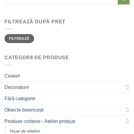
FILTREAZĂ DUPĂ PREȚ
Preț
Preț
FILTREAZĂ
Minim
Maxim
CATEGORII DE PRODUSE
Ceaiuri
Decorațiuni
Fără categorie
Obiecte bisericești
Produse croitorie - Atelier protejat
Huse de telefon