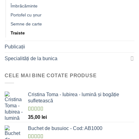
Îmbrăcăminte
Portofel cu șnur
Semne de carte
Traiste
Publicații
Specialități de la bunica
CELE MAI BINE COTATE PRODUSE
Cristina Toma - Iubirea - lumină și bogăție
sufletească
Evaluat la
35,00
lei
5.00
stele
din 5
Buchet de busuioc - Cod: AB1000