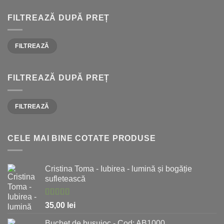
FILTREAZĂ DUPĂ PREȚ
Preț
Preț
FILTREAZĂ
Minim
Maxim
FILTREAZĂ DUPĂ PREȚ
Preț
Preț
FILTREAZĂ
Minim
Maxim
CELE MAI BINE COTATE PRODUSE
Cristina Toma - Iubirea - lumină și bogăție
sufletească
Evaluat la
35,00
lei
5.00
stele
din 5
Buchet de busuioc - Cod: AB1000