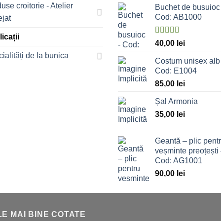
din 5
use croitorie - Atelier
Buchet de busuioc 
Cod: AB1000
ejat
icații
Evaluat la
40,00
lei
5.00
stele
ialități de la bunica
din 5
Costum unisex alb 
Cod: E1004
85,00
lei
Șal Armonia
35,00
lei
Geantă – plic pent
veșminte preoțești
Cod: AG1001
90,00
lei
E MAI BINE COTATE