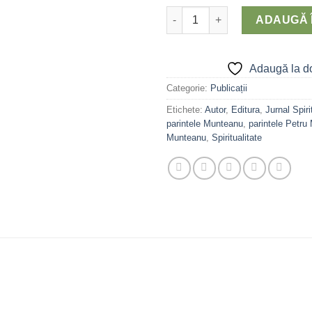
Cantitate Mere coapte
ADAUGĂ 
Adaugă la do
Categorie:
Publicații
Etichete:
Autor
,
Editura
,
Jurnal Spiri
parintele Munteanu
,
parintele Petru
Munteanu
,
Spiritualitate