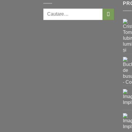
PR
Caută: