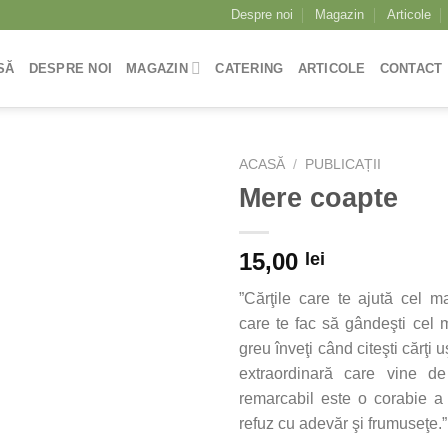
Despre noi
Magazin
Articole
SĂ
DESPRE NOI
MAGAZIN
CATERING
ARTICOLE
CONTACT
ACASĂ
/
PUBLICAȚII
Mere coapte
Adaugă
15,00
lei
la
dorințe
”Cărţile care te ajută cel m
care te fac să gândeşti cel 
greu înveţi când citeşti cărţi 
extraordinară care vine d
remarcabil este o corabie a g
refuz cu adevăr şi frumuseţe.”