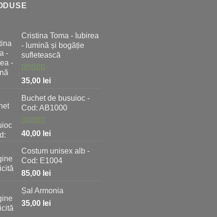
ODUSE
Cristina Toma - Iubirea
- lumină și bogăție
sufletească
Evaluat la
35,00
lei
5.00
stele
din 5
Buchet de busuioc -
Cod: AB1000
Evaluat la
40,00
lei
5.00
stele
din 5
Costum unisex alb -
Cod: E1004
85,00
lei
Șal Armonia
35,00
lei