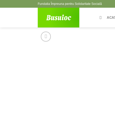
Skip
Fundatia Împreuna pentru Solidaritate Socială
to
content
ACA