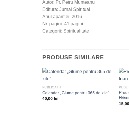
Autor: Pr. Petru Munteanu
Editura: Jurnal Spiritual
Anul aparitiei: 2016
Nr. pagini: 41 pagini
Categorii: Spiritualitate
PRODUSE SIMILARE
PUBLICAȚII
PUBLI
Predi
Calendar „Glume pentru 365 de zile”
Adaugă
Hris
40,00
lei
la
dorințe
15,0