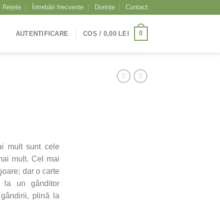
Rețete
Întrebări frecvente
Dorințe
Contact
0
AUTENTIFICARE
COȘ /
0,00
LEI
ai mult sunt cele
mai mult. Cel mai
uşoare; dar o carte
e la un gânditor
ândirii, plină la