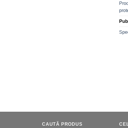
Prod
prot
Publ
Spec
CAUTĂ PRODUS
CEL