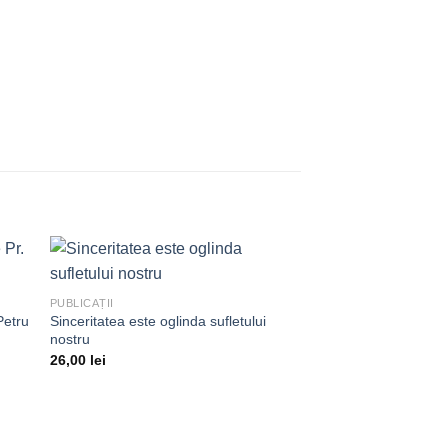
PUBLICAȚII
Petru
Sinceritatea este oglinda sufletului
ugă
Adaugă
nostru
la
nțe
dorințe
26,00
lei