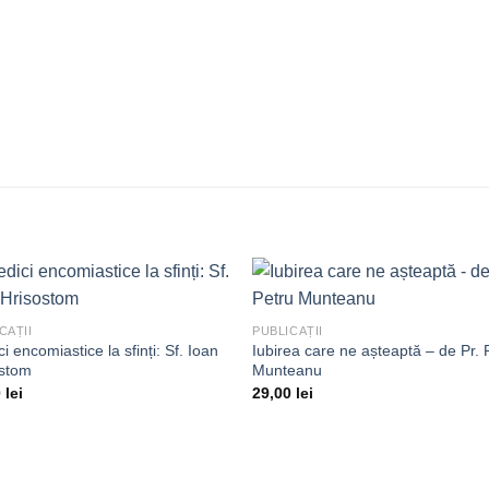
CAȚII
PUBLICAȚII
ci encomiastice la sfinți: Sf. Ioan
Iubirea care ne așteaptă – de Pr. 
Adaugă
Ada
ostom
Munteanu
la
la
dorințe
dori
0
lei
29,00
lei