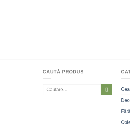
CAUTĂ PRODUS
CA
Caută:
Ceai
Deco
Fără
Obie