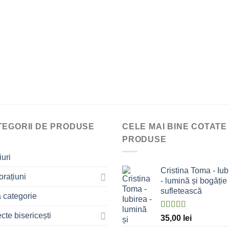
TEGORII DE PRODUSE
CELE MAI BINE COTATE
PRODUSE
uri
Cristina Toma - Iub
rațiuni
- lumină și bogăție
sufletească
 categorie
cte bisericești
Evaluat la
35,00
lei
5.00
stele