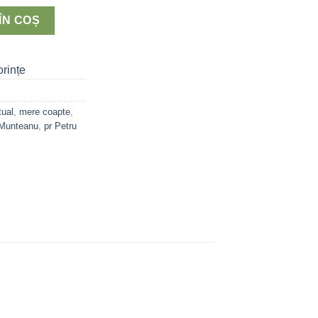
ÎN COȘ
rințe
tual
,
mere coapte
,
 Munteanu
,
pr Petru