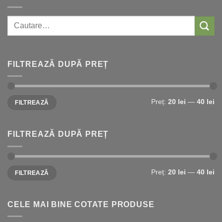
Caută:
FILTREAZĂ DUPĂ PREȚ
Preț
Preț
Preț:
20 lei
—
40 lei
FILTREAZĂ
Minim
Maxim
FILTREAZĂ DUPĂ PREȚ
Preț
Preț
Preț:
20 lei
—
40 lei
FILTREAZĂ
Minim
Maxim
CELE MAI BINE COTATE PRODUSE