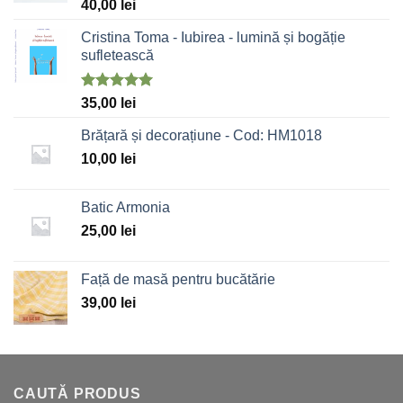
Evaluat la
40,00
lei
5.00
stele
din 5
Cristina Toma - Iubirea - lumină și bogăție
sufletească
Evaluat la
35,00
lei
5.00
stele
din 5
Brățară și decorațiune - Cod: HM1018
10,00
lei
Batic Armonia
25,00
lei
Față de masă pentru bucătărie
39,00
lei
CAUTĂ PRODUS