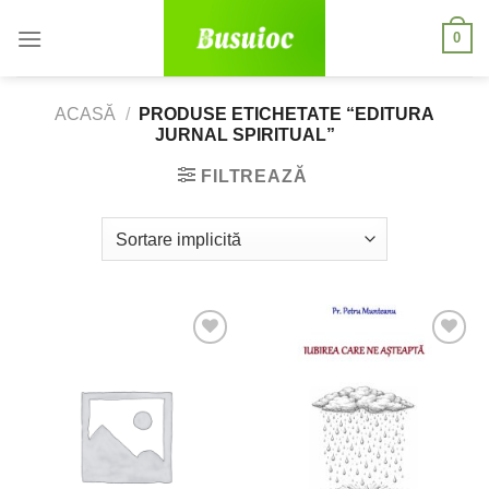
Skip
0
to
content
ACASĂ
/
PRODUSE ETICHETATE “EDITURA
JURNAL SPIRITUAL”
FILTREAZĂ
Adaugă
Adaugă
la
la
dorințe
dorințe