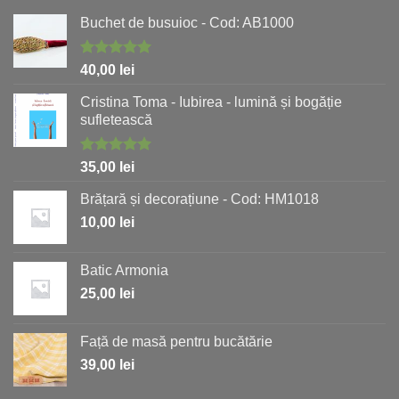
Buchet de busuioc - Cod: AB1000
Evaluat la
40,00
lei
5.00
stele
din 5
Cristina Toma - Iubirea - lumină și bogăție
sufletească
Evaluat la
35,00
lei
5.00
stele
din 5
Brățară și decorațiune - Cod: HM1018
10,00
lei
Batic Armonia
25,00
lei
Față de masă pentru bucătărie
39,00
lei