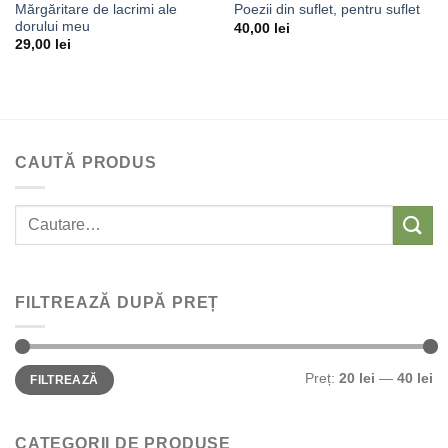
Mărgăritare de lacrimi ale
Poezii din suflet, pentru suflet
dorului meu
40,00
lei
29,00
lei
CAUTĂ PRODUS
Caută:
FILTREAZĂ DUPĂ PREȚ
Preț
Preț
Preț:
20 lei
—
40 lei
FILTREAZĂ
Minim
Maxim
CATEGORII DE PRODUSE