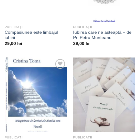
PUBLICAȚII
PUBLICAȚII
Compasiunea este limbajul
Iubirea care ne așteaptă – de
iubirii
Pr. Petru Munteanu
29,00
lei
29,00
lei
Adaugă
Adaugă
la
la
dorințe
dorințe
PUBLICAȚII
PUBLICAȚII