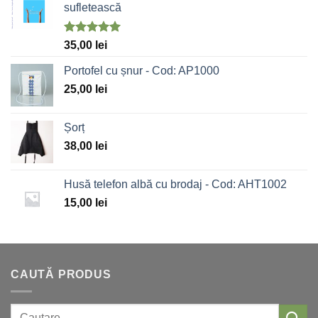
sufletească
Evaluat la
35,00
lei
5.00
stele
din 5
Portofel cu șnur - Cod: AP1000
25,00
lei
Șorț
38,00
lei
Husă telefon albă cu brodaj - Cod: AHT1002
15,00
lei
CAUTĂ PRODUS
Caută: