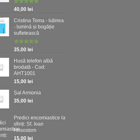
Evaluat la
40,00
lei
5.00
stele
din 5
Cristina Toma - Iubirea
- lumină și bogăție
sufletească
Evaluat la
35,00
lei
5.00
stele
din 5
Husă telefon albă
brodată - Cod:
AHT1001
15,00
lei
Șal Armonia
35,00
lei
Predici encomiastice la
sfinți: Sf. Ioan
Hrisostom
15,00
lei