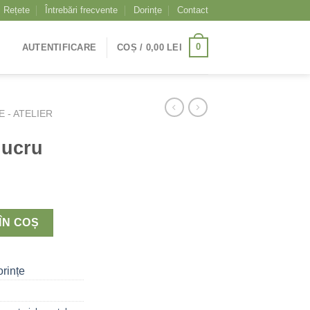
Rețete
Întrebări frecvente
Dorințe
Contact
0
AUTENTIFICARE
COȘ /
0,00
LEI
 - ATELIER
lucru
ÎN COȘ
rințe