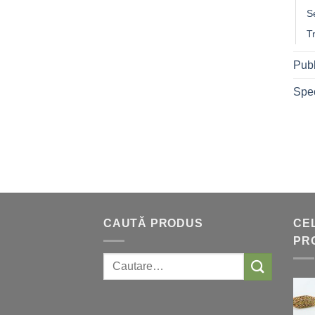
S
T
Publ
Spec
CAUTĂ PRODUS
CEL
PR
Caută: