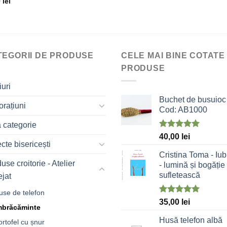
0
lei
TEGORII DE PRODUSE
CELE MAI BINE COTATE
PRODUSE
uri
Buchet de busuioc 
rațiuni
Cod: AB1000
 categorie
Evaluat la
40,00
lei
5.00
stele
cte bisericești
din 5
Cristina Toma - Iub
use croitorie - Atelier
- lumină și bogăție
sufletească
ejat
use de telefon
Evaluat la
35,00
lei
mbrăcăminte
5.00
stele
din 5
Husă telefon albă
ortofel cu șnur