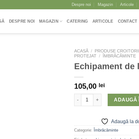
Despre noi
Magazin
Articole
SĂ
DESPRE NOI
MAGAZIN
CATERING
ARTICOLE
CONTACT
ACASĂ
/
PRODUSE CROITORIE
PROTEJAT
/
ÎMBRĂCĂMINTE
Echipament de 
Adaugă
la
105,00
lei
dorințe
Cantitate Echipament de lucru
ADAUGĂ 
Adaugă la do
Categorie:
Îmbrăcăminte