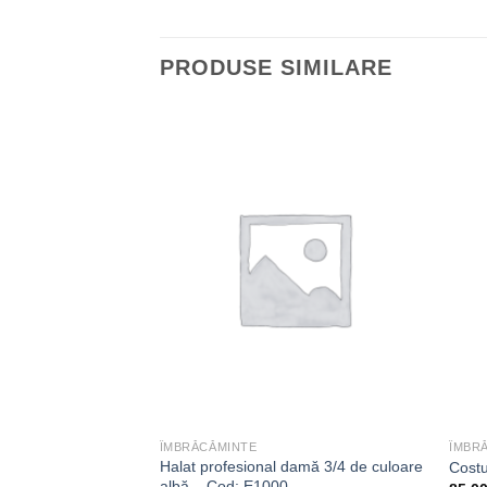
PRODUSE SIMILARE
Adaugă
Adaugă
la
la
dorințe
dorințe
ÎMBRĂCĂMINTE
ÎMBR
Halat profesional damă 3/4 de culoare
 damă – Cod: E1001
Costu
albă – Cod: E1000