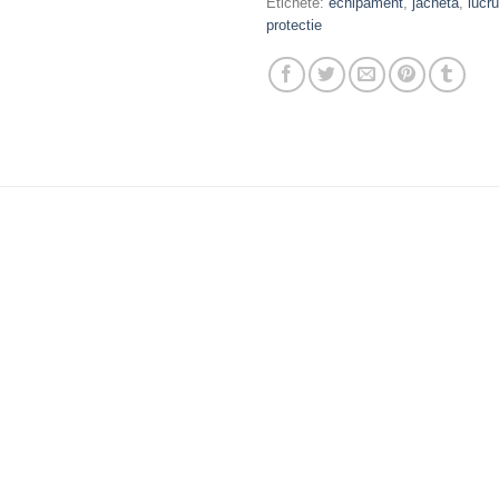
Etichete:
echipament
,
jacheta
,
lucru
protectie