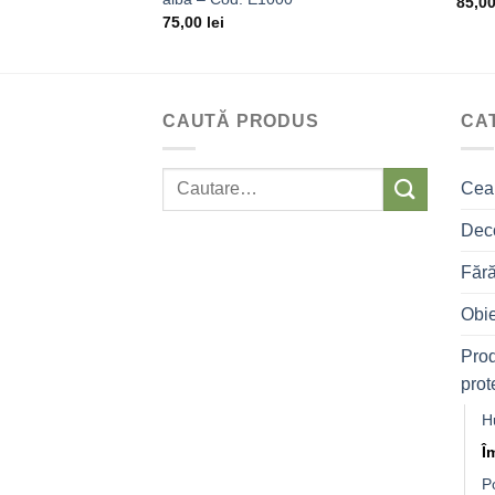
85,0
75,00
lei
CAUTĂ PRODUS
CA
Caută:
Ceai
Deco
Fără
Obie
Prod
prot
H
Î
P