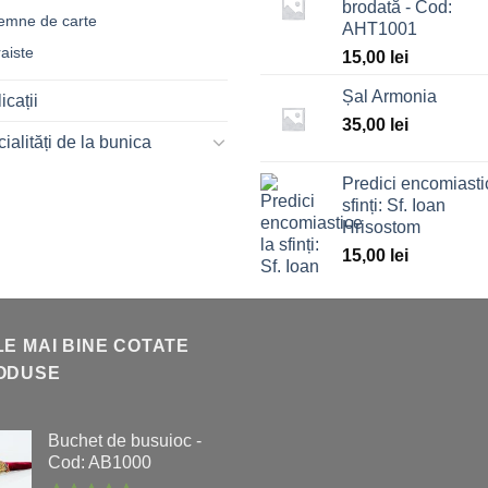
brodată - Cod:
emne de carte
AHT1001
raiste
15,00
lei
Șal Armonia
icații
35,00
lei
ialități de la bunica
Predici encomiasti
sfinți: Sf. Ioan
Hrisostom
15,00
lei
E MAI BINE COTATE
ODUSE
Buchet de busuioc -
Cod: AB1000