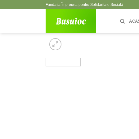
Skip
Fundatia Împreuna pentru Solidaritate Socială
to
content
ACA