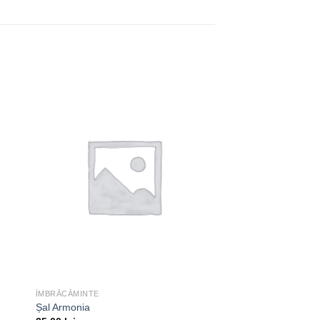
ugă
Adaugă
la
nțe
dorințe
ÎMBRĂCĂMINTE
Șal Armonia