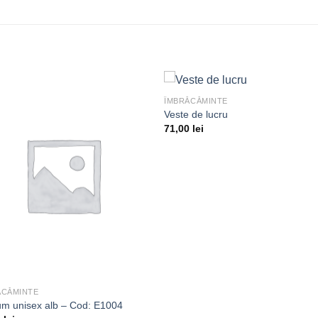
ÎMBRĂCĂMINTE
Veste de lucru
71,00
lei
Adaugă
Ada
la
la
dorințe
dori
ĂCĂMINTE
m unisex alb – Cod: E1004